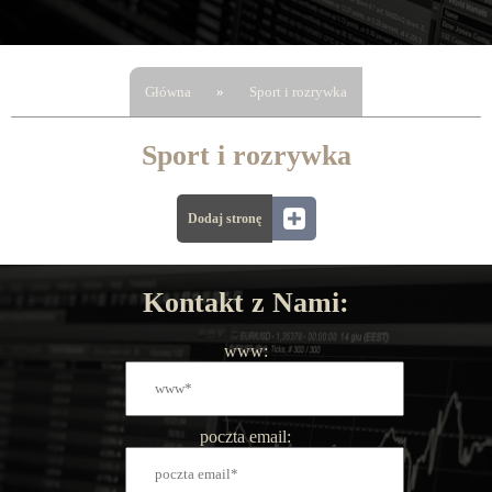
Główna
»
Sport i rozrywka
Sport i rozrywka
Dodaj stronę
Kontakt z Nami:
www:
poczta email: